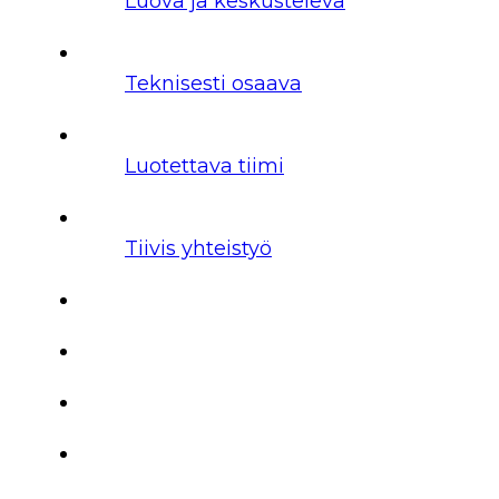
Luova ja keskusteleva
Teknisesti osaava
Luotettava tiimi
Tiivis yhteistyö