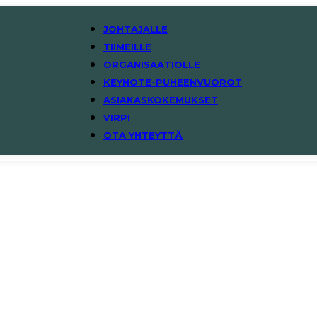
JOHTAJALLE
TIIMEILLE
ORGANISAATIOLLE
KEYNOTE-PUHEENVUOROT
ASIAKASKOKEMUKSET
VIRPI
OTA YHTEYTTÄ
Artikkeli kuvagalleriall