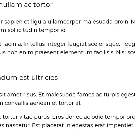
nullam ac tortor
 sapien et ligula ullamcorper malesuada proin. N
am sollicitudin tempor id.
lacinia. In tellus integer feugiat scelerisque. Fe
rus non enim praesent elementum facilisis. Nisi sce
ndum est ultricies
it amet risus. Et malesuada fames ac turpis egesta
m convallis aenean et tortor at.
 tortor vitae purus. Eros donec ac odio tempor orc
s nascetur. Est placerat in egestas erat imperdie