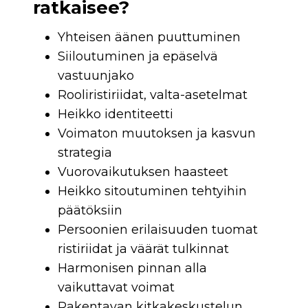
ratkaisee?
Yhteisen äänen puuttuminen
Siiloutuminen ja epäselvä
vastuunjako
Rooliristiriidat, valta-asetelmat
Heikko identiteetti
Voimaton muutoksen ja kasvun
strategia
Vuorovaikutuksen haasteet
Heikko sitoutuminen tehtyihin
päätöksiin
Persoonien erilaisuuden tuomat
ristiriidat ja väärät tulkinnat
Harmonisen pinnan alla
vaikuttavat voimat
Rakentavan kitkakeskustelun