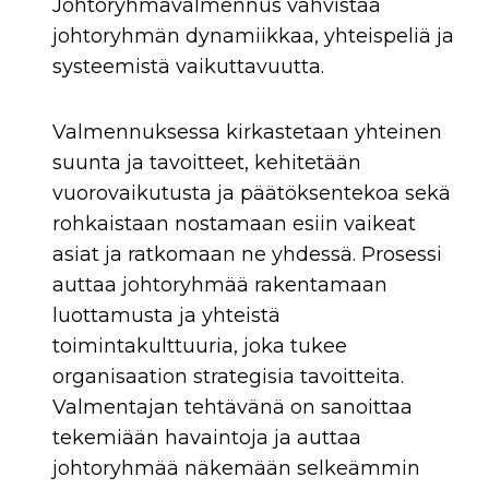
Johtoryhmävalmennus vahvistaa
johtoryhmän dynamiikkaa, yhteispeliä ja
systeemistä vaikuttavuutta.
Valmennuksessa kirkastetaan yhteinen
suunta ja tavoitteet, kehitetään
vuorovaikutusta ja päätöksentekoa sekä
rohkaistaan nostamaan esiin vaikeat
asiat ja ratkomaan ne yhdessä. Prosessi
auttaa johtoryhmää rakentamaan
luottamusta ja yhteistä
toimintakulttuuria, joka tukee
organisaation strategisia tavoitteita.
Valmentajan tehtävänä on sanoittaa
tekemiään havaintoja ja auttaa
johtoryhmää näkemään selkeämmin