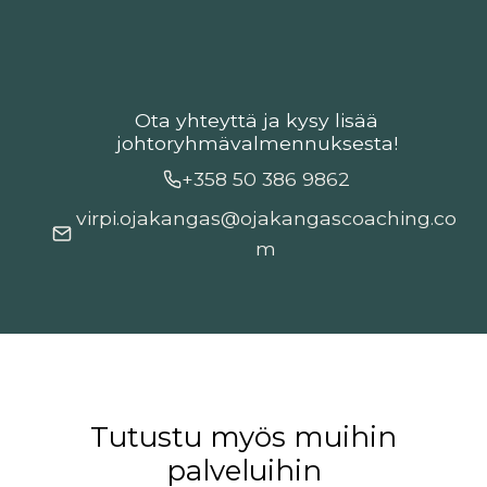
Ota yhteyttä ja kysy lisää
johtoryhmävalmennuksesta!
+358 50 386 9862
virpi.ojakangas
@ojakangascoaching.co
m
Tutustu myös muihin
palveluihin