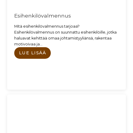
Esihenkilövalmennus
Mitä esihenkilövalmennus tarjoaa?
Esihenkilövalmennus on suunnattu esihenkilöille, jotka
haluavat kehittää omaa johtamistyyliänsä, rakentaa
motivoivaa ja…
LUE LISÄÄ