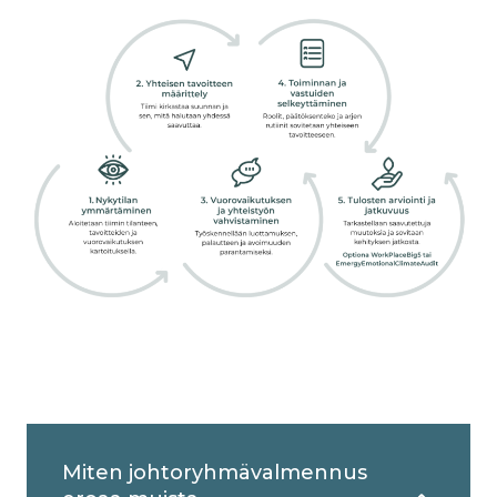
Miten johtoryhmävalmennus