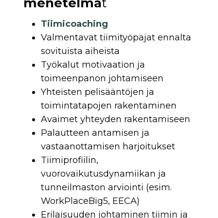
menetelmä
t
Tiimicoaching
Valmentavat tiimityöpajat ennalta
sovituista aiheista
Työkalut motivaation ja
toimeenpanon johtamiseen
Yhteisten pelisääntöjen ja
toimintatapojen rakentaminen
Avaimet yhteyden rakentamiseen
Palautteen antamisen ja
vastaanottamisen harjoitukset
Tiimiprofiilin,
vuorovaikutusdynamiikan ja
tunneilmaston arviointi (esim.
WorkPlaceBig5, EECA)
Erilaisuuden johtaminen tiimin ja