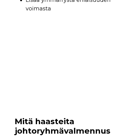
Lisää ymmärrystä erilaisuuden
voimasta
Mitä haasteita
johtoryhmävalmennus