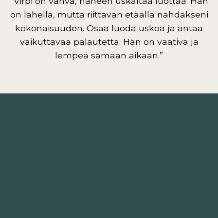
”Virpi on vahva, häneen uskaltaa luottaa. Hän
on lähellä, mutta riittävän etäällä nähdäkseni
kokonaisuuden. Osaa luoda uskoa ja antaa
vaikuttavaa palautetta. Hän on vaativa ja
lempeä samaan aikaan.”