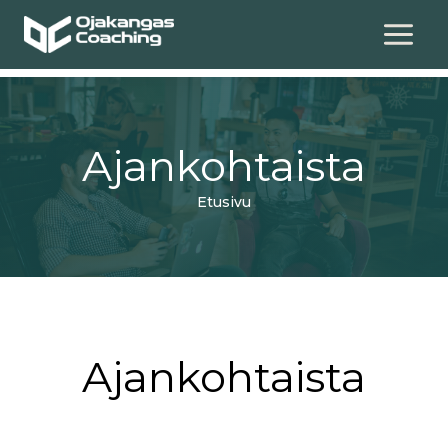
Siirry
sisältöön
Ajankohtaista
Etusivu
Ajankohtaista